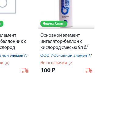
т
Яндекс Сплит
элемент
Основной элемент
-баллончик с
ингалятор-баллон с
ислород
кислород смесью 9л б/
я
маски
вной элемент\" RU
ООО \"Основной элемент\" RU
род терапии
ии
Нет в наличии
ски
100
₽