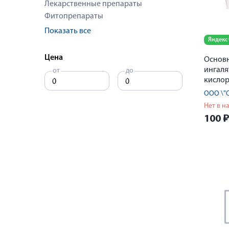
Лекарственные препараты
Фитопрепараты
Показать все
Яндекс
Цена
Основ
ингаля
от
до
кислор
маски 
ООО \"
мягкая
Нет в н
100