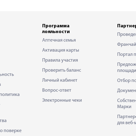
Программа
Партне
лояльности
Проведе
Аптечная семья
Франчай
Активация карты
Портал 
Правила участия
Предлож
Проверить баланс
площади
ьность
Личный кабинет
Отбор п
в
Вопрос-ответ
Докумен
политика
Электронные чеки
Собстве
е
Марки
Партнер
тва
для веб-
 о поверке