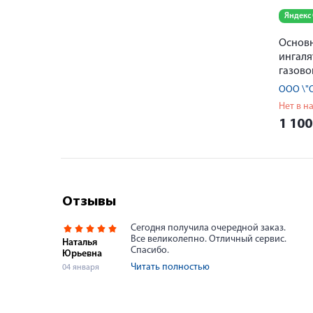
Яндекс
Основ
ингаля
газово
смесью
ООО \"
инд.ки
Нет в н
17л бе
1 10
Отзывы
Сегодня получила очередной заказ.
Все великолепно. Отличный сервис.
Наталья
Спасибо.
Юрьевна
Читать полностью
04 января