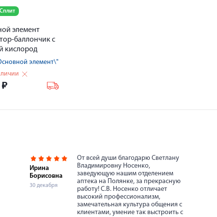
 Сплит
ной элемент
тор-баллончик с
й кислород
 для
Основной элемент\" RU
слород терапии
аличии
з маски
0
₽
От всей души благодарю Светлану
Владимировну Носенко,
Ирина
заведующую нашим отделением
Борисовна
аптека на Полянке, за прекрасную
30 декабря
работу! С.В. Носенко отличает
высокий профессионализм,
замечательная культура общения с
клиентами, умение так выстроить с