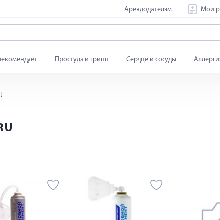
Арендодателям
Мои р
рекомендует
Простуда и грипп
Сердце и сосуды
Аллерги
U
RU