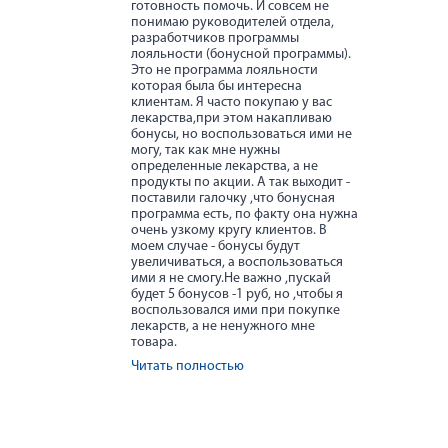
готовность помочь. И совсем не
понимаю руководителей отдела,
разработчиков программы
лояльности (бонусной программы).
Это не программа лояльности
которая была бы интересна
клиентам. Я часто покупаю у вас
лекарства,при этом накапливаю
бонусы, но воспользоваться ими не
могу, так как мне нужны
определенные лекарства, а не
продукты по акции. А так выходит -
поставили галочку ,что бонусная
программа есть, по факту она нужна
очень узкому кругу клиентов. В
моем случае - бонусы будут
увеличиваться, а воспользоваться
ими я не смогу.Не важно ,пускай
будет 5 бонусов -1 руб, но ,чтобы я
воспользовался ими при покупке
лекарств, а не ненужного мне
товара.
Читать полностью