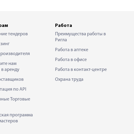
рам
Работа
ние тендеров
Преимущества работы в
Ригла
зинг
Работа в аптеке
производителя
Работа в офисе
ите нам
 в аренду
Работа в контакт-центре
оставщиков
Охрана труда
тация по API
нные Торговые
ская программа
мастеров