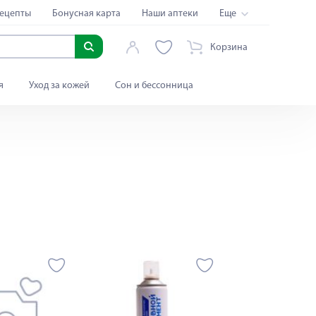
ецепты
Бонусная карта
Наши аптеки
Еще
Корзина
я
Уход за кожей
Сон и бессонница