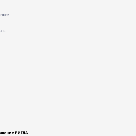
ьные
ы с
жение РИГЛА