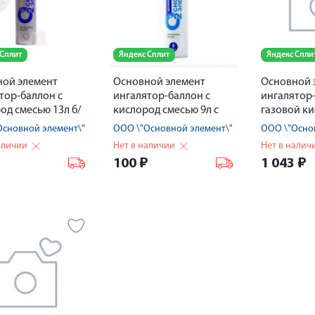
 Сплит
Яндекс Сплит
Яндекс Спли
ной элемент
Основной элемент
Основной 
тор-баллон с
ингалятор-баллон с
ингалятор
од смесью 13л б/
кислород смесью 9л с
газовой к
№ 3 + маска
жесткой маской
смесью дл
Основной элемент\" RU
ООО \"Основной элемент\" RU
ООО \"Осно
 № 1
инд.кисло
аличии
Нет в наличии
Нет в налич
17л без ма
₽
100
₽
1 043
₽