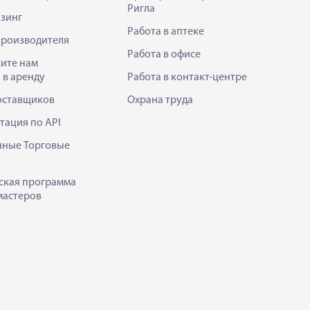
Ригла
зинг
Работа в аптеке
производителя
Работа в офисе
ите нам
 в аренду
Работа в контакт-центре
оставщиков
Охрана труда
тация по API
нные Торговые
ская программа
мастеров