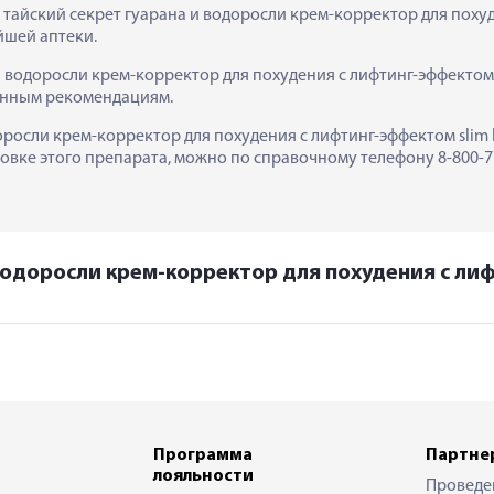
 тайский секрет гуарана и водоросли крем-корректор для похуден
йшей аптеки.
водоросли крем-корректор для похудения с лифтинг-эффектом sl
занным рекомендациям.
росли крем-корректор для похудения с лифтинг-эффектом slim lift
вке этого препарата, можно по справочному телефону 8-800-777
водоросли крем-корректор для похудения с лифти
Программа
Партне
лояльности
Проведе