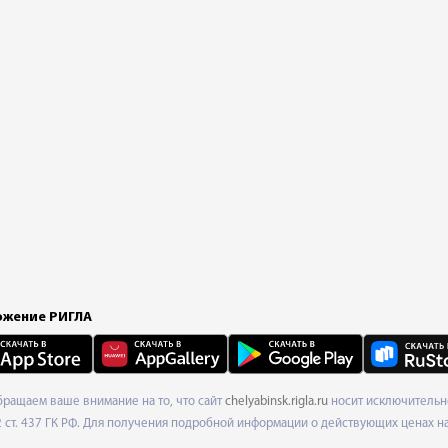
жение РИГЛА
Обращаем ваше внимание на то, что сайт
chelyabinsk.rigla.ru
носит исключительно
ст. 437 ГК РФ. Для получения подробной информации о действующих ценах на 