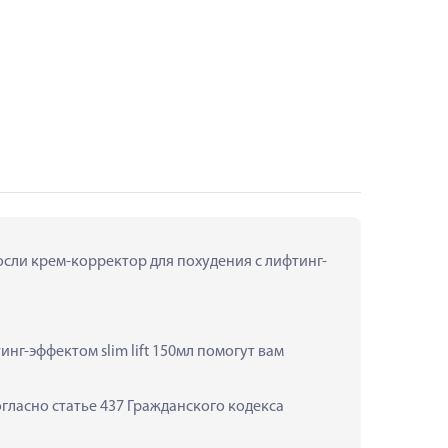
осли крем-корректор для похудения с лифтинг-
г-эффектом slim lift 150мл помогут вам 
ласно статье 437 Гражданского кодекса 