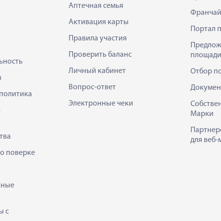
Аптечная семья
Франчай
Активация карты
Портал 
Правила участия
Предлож
Проверить баланс
площади
ьность
Личный кабинет
Отбор п
в
Вопрос-ответ
Докумен
политика
Электронные чеки
Собстве
е
Марки
Партнер
тва
для веб-
 о поверке
ьные
ы с