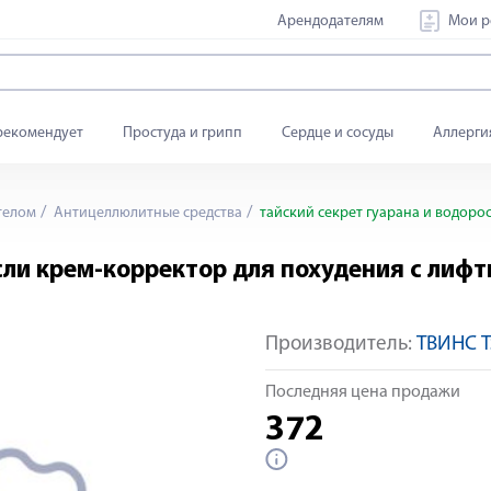
Арендодателям
Мои р
рекомендует
Простуда и грипп
Сердце и сосуды
Аллерги
телом
Антицеллюлитные средства
тайский секрет гуарана и водорос
сли крем-корректор для похудения с лифти
Производитель:
ТВИНС Т
Последняя цена продажи
372