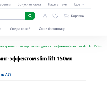
ецепты
Бонусная карта
Наши аптеки
Еще
Корзина
я
Уход за кожей
Сон и бессонница
ли крем-корректор для похудения с лифтинг-эффектом slim lift 150мл
нг-эффектом slim lift 150мл
эк АО