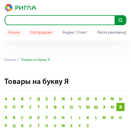
Акции
Распродажа
Яндекс Сплит
Ригла рекомендуе
Главная
Товары на букву Я
Товары на букву Я
А
Б
В
Г
Д
Е
Ё
Ж
З
И
Й
К
Л
М
Н
О
П
Р
С
Т
У
Ф
Х
Ц
Ч
Ш
Щ
Э
Ю
Я
A
B
C
D
E
F
G
H
I
J
K
L
M
N
O
P
Q
R
S
T
U
V
W
X
Y
Z