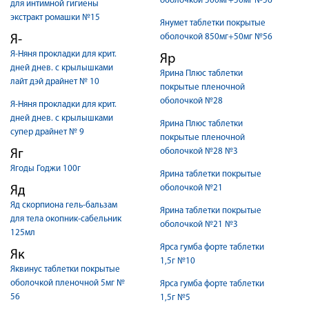
оболочкой 500мг+50мг №56
для интимной гигиены
экстракт ромашки №15
Янумет таблетки покрытые
оболочкой 850мг+50мг №56
Я-
Я-Няня прокладки для крит.
Яр
дней днев. с крылышками
Ярина Плюс таблетки
лайт дэй драйнет № 10
покрытые пленочной
оболочкой №28
Я-Няня прокладки для крит.
дней днев. с крылышками
Ярина Плюс таблетки
супер драйнет № 9
покрытые пленочной
оболочкой №28 №3
Яг
Ягоды Годжи 100г
Ярина таблетки покрытые
оболочкой №21
Яд
Яд скорпиона гель-бальзам
Ярина таблетки покрытые
для тела окопник-сабельник
оболочкой №21 №3
125мл
Ярса гумба форте таблетки
Як
1,5г №10
Яквинус таблетки покрытые
оболочкой пленочной 5мг №
Ярса гумба форте таблетки
56
1,5г №5