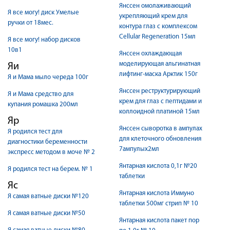
Янссен омолаживающий
Я все могу! диск Умелые
укрепляющий крем для
ручки от 18мес.
контура глаз с комплексом
Cellular Regeneration 15мл
Я все могу! набор дисков
10в1
Янссен охлаждающая
моделирующая альгинатная
Яи
лифтинг-маска Арктик 150г
Я и Мама мыло череда 100г
Янссен реструктурирующий
Я и Мама средство для
крем для глаз с пептидами и
купания ромашка 200мл
коллоидной платиной 15мл
Яр
Янссен сыворотка в ампулах
Я родился тест для
для клеточного обновления
диагностики беременности
7ампулых2мл
экспресс методом в моче № 2
Янтарная кислота 0,1г №20
Я родился тест на берем. № 1
таблетки
Яс
Янтарная кислота Иммуно
Я самая ватные диски №120
таблетки 500мг стрип № 10
Я самая ватные диски №50
Янтарная кислота пакет пор