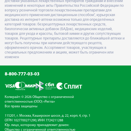
доставки указанных лекарственных препаратов гражданам и внесении
изменений в некоторые акты Правительства Российской Федерации по
вопросу розничной торговли лекарственными препаратами для
медицинского применения дистанционным способом", курьерская
доставка из интернет-аптеки возможна только для определённых
категорий товаров: безрецептурных лекарственных средств,
биологически активных добавок (БАДов), медицинских изделий,
товаров для ухода и красоты, бытовой химии и других сопутствующих
товаров. Рецептурные препараты доставляются до ближайшей аптеки и
могут быть получены при наличии действующего рецепта,
оформленного врачом. Ассортимент товаров, участвующих в
специальных предложениях и акциях, может быть ограничен или
изменен
8-800-777-03-03
Копирайт: © 2026 Общество с ограниченной
ответственностью (ООО) «Ригла»
Все права защищены
115201, г. Москва, Каширское шоссе, д. 22, корп. 4, стр. 1
ОГРН 1027700271290; ИНН 7724211288
Юр. лицо, которому принадлежит домен:
Общество с ограниченной ответственностью