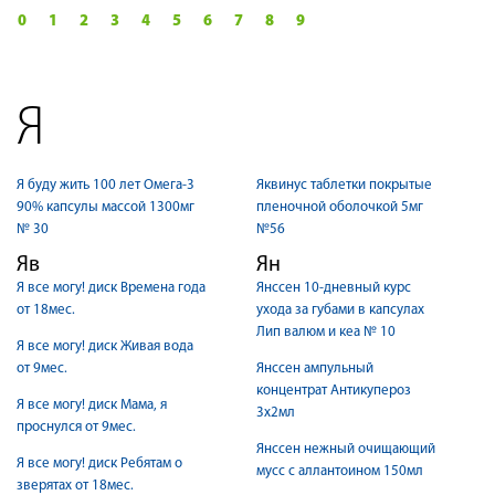
0
1
2
3
4
5
6
7
8
9
Я
Я буду жить 100 лет Омега-3
Яквинус таблетки покрытые
90% капсулы массой 1300мг
пленочной оболочкой 5мг
№ 30
№56
Яв
Ян
Я все могу! диск Времена года
Янссен 10-дневный курс
от 18мес.
ухода за губами в капсулах
Лип валюм и кеа № 10
Я все могу! диск Живая вода
от 9мес.
Янссен ампульный
концентрат Антикупероз
Я все могу! диск Мама, я
3х2мл
проснулся от 9мес.
Янссен нежный очищающий
Я все могу! диск Ребятам о
мусс с аллантоином 150мл
зверятах от 18мес.