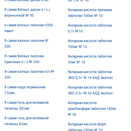
Я самая ватные диски №80
по 1,0г № 10
Я самая Ватные диски п / э с
Янтарная кислота премиум
веревочкой № 30
таблетки 100мг № 10
я самая ватные палочки n300
Янтарная кислота таблетки
пакет
0,1г №10
Я самая ватные палочки №
Янтарная кислота таблетки
200
100мг № 10
Я самая Ватные палочки
Янтарная кислота таблетки
Оригинал п / э № 200
50мг № 10
Я самая ватные палочки п/э №
Янтарная кислота таблетки
200
ЭКО 0,5г. № 10 БАД Экотекс
Я самая вода термальная
Янтарная кислота таблетки
150мл
ЭКО 0,5г. № 50 БАД Экотекс
Я самая Гель для интимной
Янтарная кислота
гигиены 265мл
уралбиофарм таблетки 100мг
№ 30
Я самая гель для интимной
гигиены 65мл
Янтарная кислота Форп
таблетки 100мг № 10