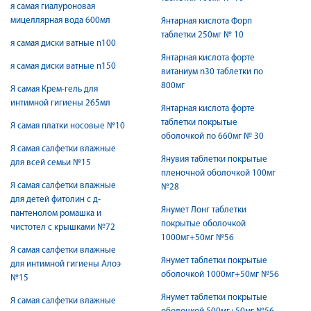
я самая гиалуроновая
мицеллярная вода 600мл
Янтарная кислота Форп
таблетки 250мг № 10
я самая диски ватные n100
Янтарная кислота форте
я самая диски ватные n150
витаниум n30 таблетки по
800мг
Я самая Крем-гель для
интимной гигиены 265мл
Янтарная кислота форте
таблетки покрытые
Я самая платки носовые №10
оболочкой по 660мг № 30
Я самая салфетки влажные
Янувия таблетки покрытые
для всей семьи №15
пленочной оболочкой 100мг
Я самая салфетки влажные
№28
для детей фитолин с д-
Янумет Лонг таблетки
пантенолом ромашка и
покрытые оболочкой
чистотел с крышками №72
1000мг+50мг №56
Я самая салфетки влажные
Янумет таблетки покрытые
для интимной гигиены Алоэ
оболочкой 1000мг+50мг №56
№15
Янумет таблетки покрытые
Я самая салфетки влажные