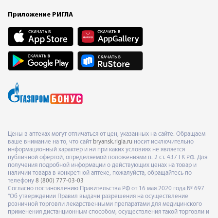
Приложение РИГЛА
Цены в аптеках могут отличаться от цен, указанных на сайте. Обращаем
ваше внимание на то, что сайт
bryansk.rigla.ru
носит исключительно
информационный характер и ни при каких условиях не является
публичной офертой, определяемой положениями п. 2 ст. 437 ГК РФ. Для
получения подробной информации о действующих ценах на товар и
наличии товара в конкретной аптеке, пожалуйста, обращайтесь по
телефону
8 (800) 777-03-03
Согласно постановлению Правительства РФ от 16 мая 2020 года № 697
"Об утверждении Правил выдачи разрешения на осуществление
розничной торговли лекарственными препаратами для медицинского
применения дистанционным способом, осуществления такой торговли и