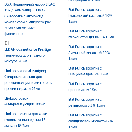
глабридином 15мл
EGIA Подарочный набор LILAC
Etat Pur сыворотка с
JOY / Гель очищ. 200мл /
Гликолевой кислотой 10%
Сыворотка с антиоксид.
15мл
комплексом в микросферах
30мл / Косметичка
Etat Pur сыворотка с
фиолетовая
глюконатом цинка 3% 15мл
El
Etat Pur сыворотка с
ELDAN cosmetics Le Prestige
Лимонной кислотой 20%
Гель-маска для глазного
15мл
контура 50 мл
Etat Pur сыворотка с
Eliokap Botanical Purifying
Ниацинамидом 5% 15мл
Compound лосьон для
ревитализации кожи головы
Etat Pur сыворотка с
против перхоти 95мл
прополисом 15мл
Eliokap лосьон
Etat Pur сыворотка с
минерализующий 100мл
ретинолом 0,3% 15мл
Eliokap лосьоны для кожи
Etat Pur сыворотка с
головы от выпадения 15
салициловой кислотой 2%
ампулы № 7мл
15мл