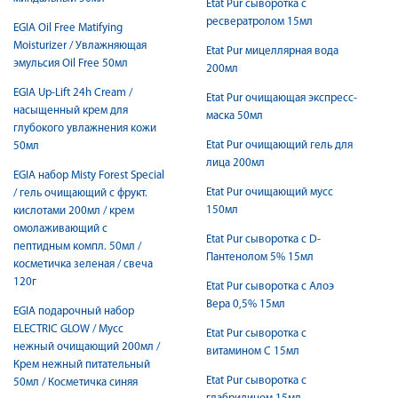
Etat Pur cыворотка с
ресвератролом 15мл
EGIA Oil Free Matifying
Moisturizer / Увлажняющая
Etat Pur мицеллярная вода
эмульсия Oil Free 50мл
200мл
EGIA Up-Lift 24h Cream /
Etat Pur очищающая экспресс-
насыщенный крем для
маска 50мл
глубокого увлажнения кожи
Etat Pur очищающий гель для
50мл
лица 200мл
EGIA набор Misty Forest Special
Etat Pur очищающий мусс
/ гель очищающий с фрукт.
150мл
кислотами 200мл / крем
омолаживающий с
Etat Pur сыворотка с D-
пептидным компл. 50мл /
Пантенолом 5% 15мл
косметичка зеленая / свеча
120г
Etat Pur сыворотка с Алоэ
Вера 0,5% 15мл
EGIA подарочный набор
ELECTRIC GLOW / Мусс
Etat Pur сыворотка с
нежный очищающий 200мл /
витамином С 15мл
Крем нежный питательный
Etat Pur сыворотка с
50мл / Косметичка синяя