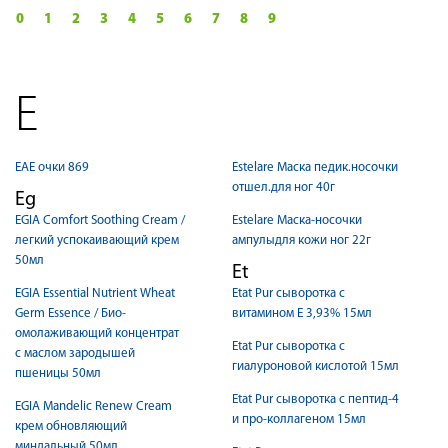
0
1
2
3
4
5
6
7
8
9
E
EAE очки 869
Estelare Маска педик.носочки
отшел.для ног 40г
Eg
EGIA Comfort Soothing Cream /
Estelare Маска-носочки
легкий успокаивающий крем
ампулыдля кожи ног 22г
50мл
Et
EGIA Essential Nutrient Wheat
Etat Pur cыворотка с
Germ Essence / Био-
витамином Е 3,93% 15мл
омолаживающий концентрат
Etat Pur cыворотка с
с маслом зародышей
гиалуроновой кислотой 15мл
пшеницы 50мл
Etat Pur cыворотка с пептид-4
EGIA Mandelic Renew Cream
и про-коллагеном 15мл
крем обновляющий
миндальный 50мл