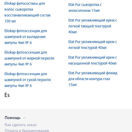
Eliokap фитосоставы для
Etat Pur сыворотка с
волос сыворотка
эноксолоном 15мл
восстанавливающий состав
Etat Pur увлажняющий крем с
100 мл
легкой тающей текстурой
Eliokap фотоэссенции для
40мл
шампуней от выпадения
Etat Pur увлажняющий крем с
ампулы 4мл № 6
легкой текстурой 40мл
Eliokap фотоэссенции для
Etat Pur увлажняющий крем с
шампуней от жирной перхоти
насыщенной текстурой 40мл
ампулы 4мл № 6
Etat Pur увлажняющий флюид
Eliokap фотоэссенции для
для области контура глаз
шампуней от сухой перхоти
15мл
ампулы 4мл № 6
Es
Помощь
Как сделать заказ
Оплата и бронирование