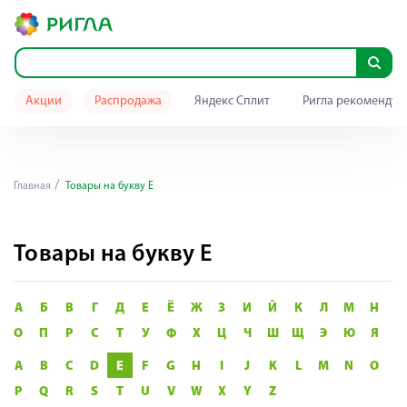
Акции
Распродажа
Яндекс Сплит
Ригла рекомендуе
Главная
Товары на букву E
Товары на букву E
А
Б
В
Г
Д
Е
Ё
Ж
З
И
Й
К
Л
М
Н
О
П
Р
С
Т
У
Ф
Х
Ц
Ч
Ш
Щ
Э
Ю
Я
A
B
C
D
E
F
G
H
I
J
K
L
M
N
O
P
Q
R
S
T
U
V
W
X
Y
Z